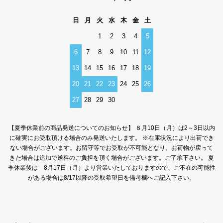
日
月
火
水
木
金
土
1
2
3
4
5
6
7
8
9
10
11
12
13
14
15
16
17
18
19
20
21
22
23
24
25
26
27
28
29
30
【夏季休業前の商品発送についてのお知らせ】 ８月10日（月）は2～3日以内
に確実にお受取頂ける場合のみ発送いたします。 ※在庫状況により出荷でき
ない場合がございます。お留守等でお受取が不可能となり、お荷物が戻って
きた場合は追加で送料のご負担を頂く場合がございます。ご了承下さい。 夏
季休業後は 8月17日（月）より営業いたしておりますので、ご不在の可能性
がある場合は8/17以降の受取希望日を備考欄へご記入下さい。