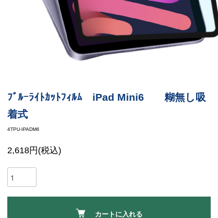
ﾌﾞﾙｰﾗｲﾄｶｯﾄﾌｨﾙﾑ iPad Mini6 糊無し吸
着式
4TPU-IPADM6
2,618円(税込)
カートに入れる