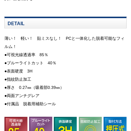
DETAIL
薄い！ 軽い！ 貼ミスなし！ PCと一体化した脱着可能なフィ
ルム！
●可視光線透過率 85％
●ブルーライトカット 40％
●表面硬度 3H
●指紋防止加工
●厚さ 0.27㎜（吸着部0.39㎜）
●両面アンチグレア
●付属品 脱着用補助シール