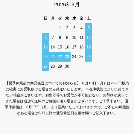
2026年9月
日
月
火
水
木
金
土
1
2
3
4
5
6
7
8
9
10
11
12
13
14
15
16
17
18
19
20
21
22
23
24
25
26
27
28
29
30
【夏季休業前の商品発送についてのお知らせ】 ８月10日（月）は2～3日以内
に確実にお受取頂ける場合のみ発送いたします。 ※在庫状況により出荷でき
ない場合がございます。お留守等でお受取が不可能となり、お荷物が戻って
きた場合は追加で送料のご負担を頂く場合がございます。ご了承下さい。 夏
季休業後は 8月17日（月）より営業いたしておりますので、ご不在の可能性
がある場合は8/17以降の受取希望日を備考欄へご記入下さい。