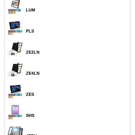
LUM
PLS
ZE2LN
ZE4LN
ZES
SHS