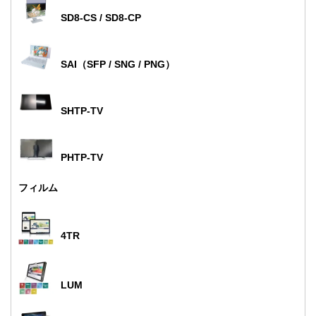
SD8-CS / SD8-CP
SAI（SFP / SNG / PNG）
SHTP-TV
PHTP-TV
フィルム
4TR
LUM