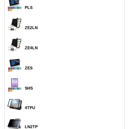
PLS
ZE2LN
ZE4LN
ZES
SHS
4TPU
LN2TP