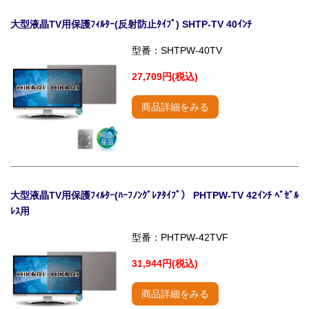
大型液晶TV用保護ﾌｨﾙﾀｰ(反射防止ﾀｲﾌﾟ) SHTP-TV 40ｲﾝﾁ
型番：SHTPW-40TV
27,709円(税込)
商品詳細をみる
大型液晶TV用保護ﾌｨﾙﾀｰ(ﾊｰﾌﾉﾝｸﾞﾚｱﾀｲﾌﾟ） PHTPW-TV 42ｲﾝﾁ ﾍﾞｾﾞﾙ
ﾚｽ用
型番：PHTPW-42TVF
31,944円(税込)
商品詳細をみる