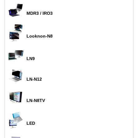
MDR3 / IRO3
Looknon-N8
LN9
LN-N12
LN-N8TV
LED