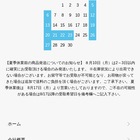
1
2
3
4
5
6
7
8
9
10
11
12
13
14
15
16
17
18
19
20
21
22
23
24
25
26
27
28
29
30
【夏季休業前の商品発送についてのお知らせ】 ８月10日（月）は2～3日以内
に確実にお受取頂ける場合のみ発送いたします。 ※在庫状況により出荷でき
ない場合がございます。お留守等でお受取が不可能となり、お荷物が戻って
きた場合は追加で送料のご負担を頂く場合がございます。ご了承下さい。 夏
季休業後は 8月17日（月）より営業いたしておりますので、ご不在の可能性
がある場合は8/17以降の受取希望日を備考欄へご記入下さい。
ホーム
会社概要