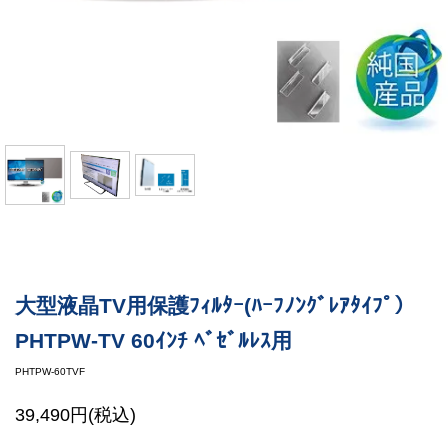
大型液晶TV用保護ﾌｨﾙﾀｰ(ﾊｰﾌﾉﾝｸﾞﾚｱﾀｲﾌﾟ）
PHTPW-TV 60ｲﾝﾁ ﾍﾞｾﾞﾙﾚｽ用
PHTPW-60TVF
39,490円(税込)