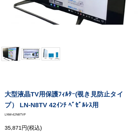
大型液晶TV用保護ﾌｨﾙﾀｰ(覗き見防止タイ
プ） LN-N8TV 42ｲﾝﾁ ﾍﾞｾﾞﾙﾚｽ用
LNW-42N8TVF
35,871円(税込)