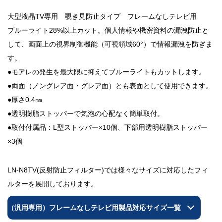
大型液晶TV専用 覗き見防止タイプ フレームなしテレビ用
ブルーライト28%以上カット。個人情報や機密資料の漏洩防止と
して、画面上の視界制御機能（可視領域60°）で情報漏洩を防ぎま
す。
●モアレの発生を最大限に抑えてブルーライトもカットします。
●両面（ノングレア面・グレア面）とも表面として使用できます。
●厚さ0.4㎜
●透明樹脂ストッパーで気泡の心配なく簡単取付。
●取付付属品：L型ストッパー×10個、下部用透明樹脂ストッパー
×3個
LN-N8TV(反射防止フィルター)では様々なサイズに対応したフィ
ルターを展開しております。
（汎用専用）フレームなしテレビ用製品対応サイズ一覧