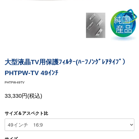
大型液晶TV用保護ﾌｨﾙﾀｰ(ﾊｰﾌﾉﾝｸﾞﾚｱﾀｲﾌﾟ）
PHTPW-TV 49ｲﾝﾁ
PHTPW-49TV
33,330円(税込)
サイズ＆アスペクト比