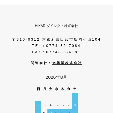
HIKARIダイレクト株式会社
〒610-0312 京都府京田辺市飯岡小山104
TEL：0774-39-7084
FAX：0774-63-4181
関連会社：
光興業株式会社
2026年8月
日
月
火
水
木
金
土
1
2
3
4
5
6
7
8